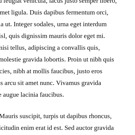
feugiat vehicula, lacus justo semper libero,
t amet ligula. Duis dapibus fermentum orci,
a ut. Integer sodales, urna eget interdum
nisl, quis dignissim mauris dolor eget mi.
si tellus, adipiscing a convallis quis,
molestie gravida lobortis. Proin ut nibh quis
icies, nibh at mollis faucibus, justo eros
tus arcu sit amet nunc. Vivamus gravida
e augue lacinia faucibus.
Mauris suscipit, turpis ut dapibus rhoncus,
licitudin enim erat id est. Sed auctor gravida