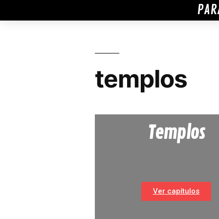
PAR
templos
Templos
Ver capítulos