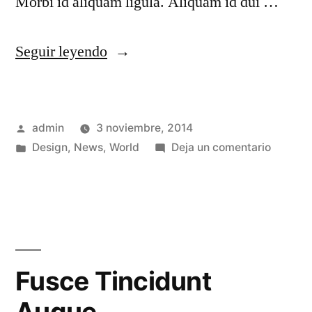
Morbi id aliquam ligula. Aliquam id dui …
Seguir leyendo
admin
3 noviembre, 2014
Design
,
News
,
World
Deja un comentario
Fusce Tincidunt
Augue